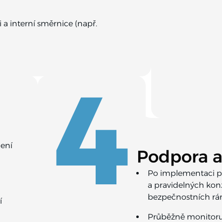
 interní směrnice (např.
4
ení
Podpora a
Po implementaci p
a pravidelných konz
bezpečnostních rá
í
Průběžně monitoru