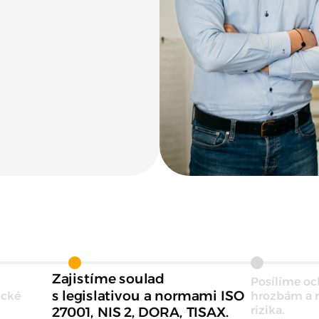
Zajistíme soulad
Posílíme oc
s legislativou a normami ISO
ické
hrozbám a 
rizika.
27001, NIS 2, DORA, TISAX.