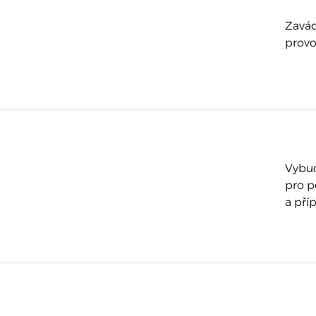
Zavád
provo
Vybud
pro p
a příp