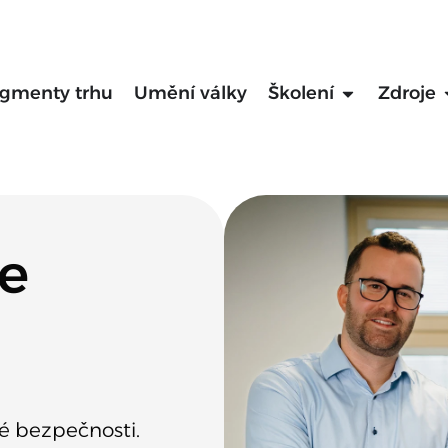
gmenty trhu
Umění války
Školení
Zdroje
e
é bezpečnosti.