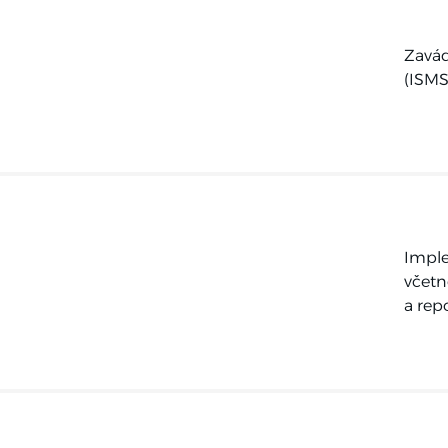
Zavád
(ISMS
Imple
včetn
a rep