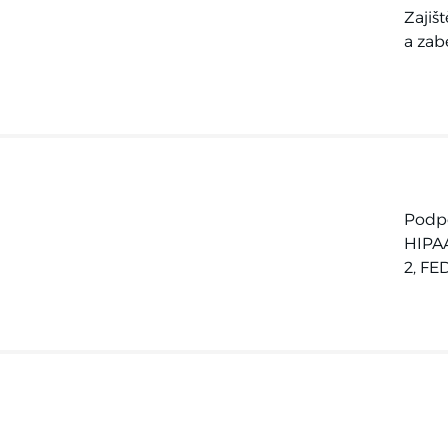
Zajiš
a zab
Podpo
HIPAA
2, FE