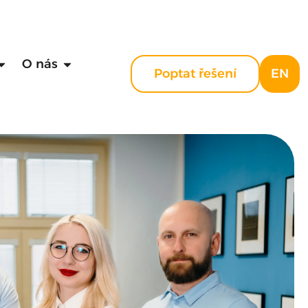
O nás
Poptat řešení
EN