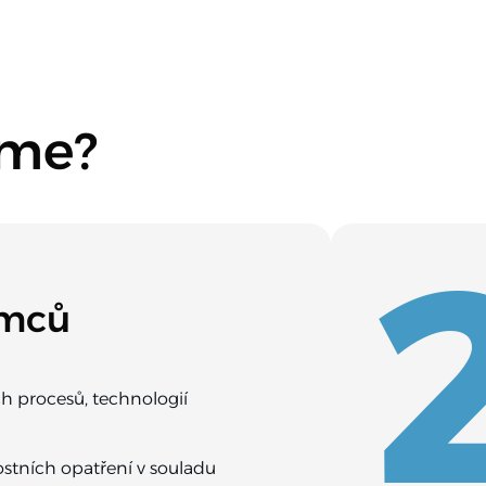
eme?
ámců
h procesů, technologií
stních opatření v souladu