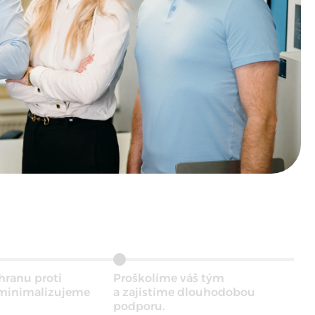
hranu proti
Proškolíme váš tým
minimalizujeme
a zajistíme dlouhodobou
podporu.