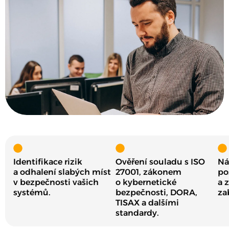
Identifikace rizik
Ověření souladu s ISO
Ná
a odhalení slabých míst
27001, zákonem
po
v bezpečnosti vašich
o kybernetické
a 
systémů.
bezpečnosti, DORA,
za
TISAX a dalšími
standardy.