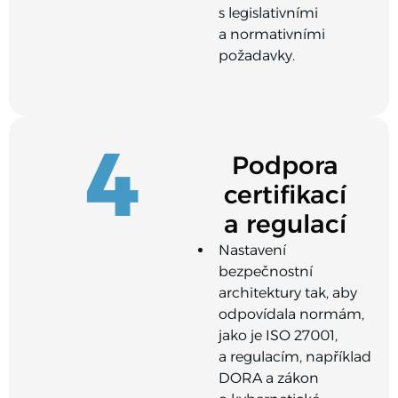
s legislativními
a normativními
požadavky.
4
Podpora
certifikací
a regulací
Nastavení
bezpečnostní
architektury tak, aby
odpovídala normám,
jako je ISO 27001,
a regulacím, například
DORA a zákon