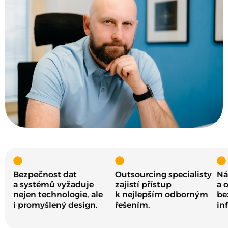
Bezpečnost dat
Outsourcing specialisty
Ná
a systémů vyžaduje
zajistí přístup
a 
nejen technologie, ale
k nejlepším odborným
be
i promyšlený design.
řešením.
in